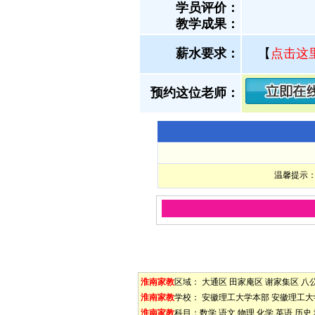
学员评价：
教学成果：
薪水要求：
【
点击这
预约这位老师：
温馨提示：
淮南家教
区域：
大通区
田家庵区
谢家集区
八
淮南家教
学校：
安徽理工大学本部
安徽理工大
淮南家教
科目：
数学
语文
物理
化学
英语
历史