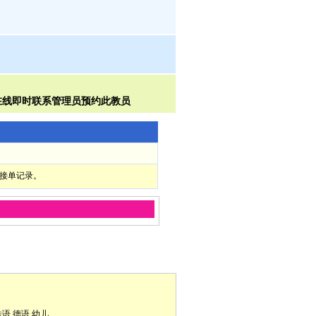
部接单记录。
法语
德语
幼儿