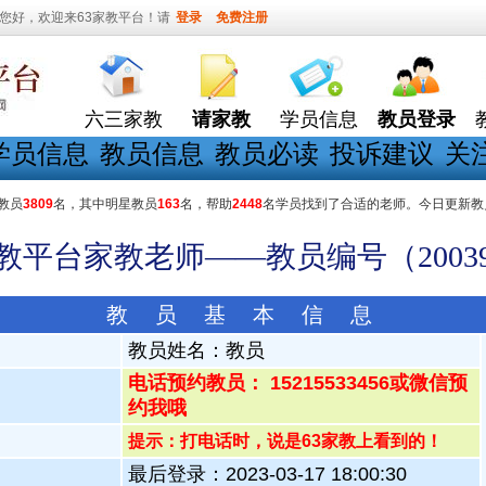
您好，欢迎来63家教平台！请
登录
免费注册
六三家教
请家教
学员信息
教员登录
学员信息
教员信息
教员必读
投诉建议
关
教员
3809
名，其中明星教员
163
名，帮助
2448
名学员找到了合适的老师。今日更新教
家教平台家教老师——教员编号（20039
教 员 基 本 信 息
教员姓名：
教员
电话预约教员： 15215533456或微信预
约我哦
提示：打电话时，说是63家教上看到的！
最后登录：2023-03-17 18:00:30