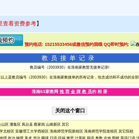
里查看资费参考
】
预约电话: 15215533456或微信预约我哦 QQ即时预约:
教员接单记录
教员编号（2003930）在淮南家教暂无接单记录!
以上是教员编号（2003930）在淮南家教接单的所有记录，包含成功和不成功的全
淮南63家教网
推 荐 金 牌 教 员
的 相 册
公山区
潘集区
凤台县
蔡家岗
山南新区
其它
学北校区
安徽理工大学西校区
淮南师范学院新校区
淮南师范学院老校区
其它院校
地理
政治
钢琴
美术
书法
网球
日语
托福
雅思
计算机
韩语
奥数
吉他
围棋
英语口语