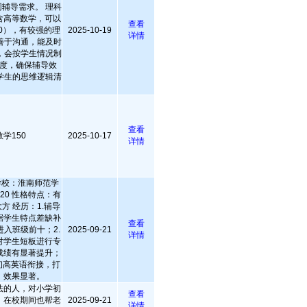
辅导需求。 理科
含高等数学，可以
查看
00），有较强的理
2025-10-19
详情
善于沟通，能及时
，会按学生情况制
度，确保辅导效
学生的思维逻辑清
查看
学150
2025-10-17
详情
学校：淮南师范学
20 性格特点：有
方 经历：1.辅导
据学生特点差缺补
查看
入班级前十；2.
2025-09-21
详情
对学生短板进行专
成绩有显著提升；
初高英语衔接，打
，效果显著。
法的人，对小学初
查看
，在校期间也帮老
2025-09-21
详情