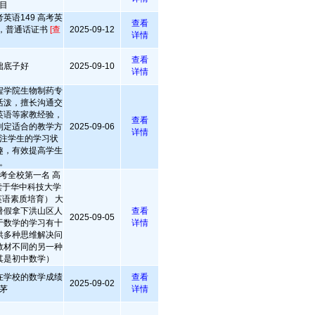
目
英语149 高考英
查看
秀，普通话证书
[查
2025-09-12
详情
查看
础底子好
2025-09-10
详情
程学院生物制药专
活泼，擅长沟通交
英语等家教经验，
查看
制定适合的教学方
2025-09-06
详情
注学生的学习状
趣，有效提高学生
。
考全校第一名 高
就读于华中科技大学
语素质培育） 大
暑假拿下洪山区人
查看
2025-09-05
于数学的学习有十
详情
供多种思维解决问
教材不同的另一种
其是初中数学）
在学校的数学成绩
查看
2025-09-02
茅
详情