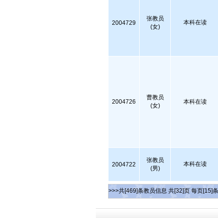
张教员
本科在读
2004729
(女)
曹教员
2004726
本科在读
(女)
张教员
本科在读
2004722
(男)
>>>共[469]条教员信息 共[32]页 每页[15]