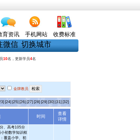
教育资讯
手机网站
收费标准
注微信
切换城市
员
10
名，更新学员
4
名
金牌教员
23]
[24]
[25]
[26]
[27]
[28]
[29]
[30]
[31]
[32]
查看
述
时间
详情
分、高考105分
通小初数学知识框
强：覆盖小学、初