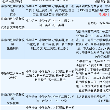
数学与应用数学
师讲解过题
淮南师范学院新校
小学语文, 小学数学, 小学英语, 初一初
英语四六级分数较高，中考
区
二英语, 初三英语, 高一高二英语, 英语
语135 英语专业四级优
英语
口语, 新概念英语, 商务英语
看照片]
淮南师范学院新校
小学语文, 小学英语, 初一初二语文, 初
区
有耐心，专业基
一初二英语, 初三英语
汉语言文学师范类
我是淮南师范学院生物工
业的在读学生，本人外向
淮南师范学院新校
小学语文, 小学数学, 小学英语, 初一初
流。有一定的中小学数学
区
二语文, 初一初二英语, 初一初二数学,
擅长针对不同基础的学生
生物制药
初三语文, 初三英语, 初三数学
法。本人耐心，会及时关
况，培养学生对学习的兴
的学习成绩
小学初中连任九年班长 中
考数学127 英语120（
附属中学，本校十分重视英
小学语文, 小学数学, 小学英语, 初一初
安徽理工大学本部
学同时在学习法学，今年
二语文, 初一初二英语, 初一初二数学,
会计学
民法院实习，本人耐心对
初三数学, 高一高二数学
足的经验和自信，擅长提
题，习惯去找到和老师或
更容易接受的解答（尤
淮南师范学院新校
小学语文, 小学数学, 初一初二语文, 初
本人认真负责热爱数学，
区
一初二数学, 初一初二化学
一直名列前
材料化学
小学语文, 小学数学, 小学英语, 初一初