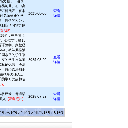
能力强，口语良
容易沟通。初中高
英语科代表，有丰
查看
2025-08-08
过弟弟妹妹的学
详情
趣，愉快的相处，
供相应学习辅导以
查看照片]
28分，中考英语
育、心理学，擅长
英语教学。家教经
教学，教学风格活
不同水平的学生采
查看
扎实的学生从单词
2025-08-06
详情
音标记忆法；语法
手，熟悉语法知识
主张夸奖使人进
子的学习兴趣和信
片]
家教经验，普通话
查看
2025-07-28
有耐心
[查看照片]
详情
23]
[24]
[25]
[26]
[27]
[28]
[29]
[30]
[31]
[32]