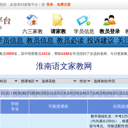
您好，欢迎来63家教平台！请
登录
免费注册
六三家教
请家教
学员信息
教员登录
学员信息
教员信息
教员必读
投诉建议
关
教员
3809
名，其中明星教员
163
名，帮助
2448
名学员找到了合适的老师。今日更新教
淮南语文家教网
条
[1]
[2]
3
[4]
[5]
[6]
[7]
[8]
[9]
[10]
[11]
[12]
[13]
[14]
[15]
[16]
[17]
[18]
[19]
[20]
[21]
[22]
[
学校
可教授课程
自我描
专业
数学基础扎实：中考125
（均为满分150分），精
架与考点。 经验适配性