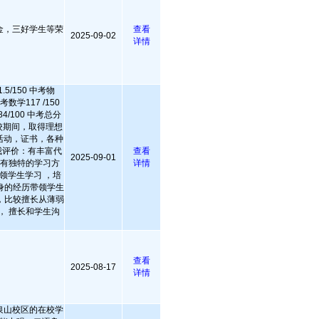
金，三好学生等荣
查看
2025-09-02
详情
5/150 中考物
高考数学117 /150
4/100 中考总分
 在校期间，取得理想
活动，证书，各种
自我评价：有丰富代
查看
2025-09-01
，有独特的学习方
详情
领学生学习 ，培
身的经历带领学生
，比较擅长从薄弱
， 擅长和学生沟
查看
2025-08-17
详情
泉山校区的在校学