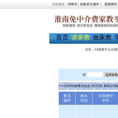
当前城市：
淮南市
[
切换其它城市
]
选择城市
首页
请家教
做家教
目前，63家教平台在册
ID
>>>共[469]条教员信息 共[32]页 每页[15]
教员
姓名
目前身份
编号
性别
学历