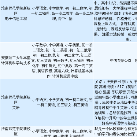
中、高中知识，能满足不同
淮南师范学院新校
小学语文, 小学数学, 初一初二数学, 初
思维加持：大学课程中包
区
一初二物理, 高一高二数学, 高一高二物
取得90分的成绩（满分1
电子信息工程
理, 高中生物
科思维逻辑。 性格开朗，
调整上课方式。 备课认真
定计划，课后反馈学习进
果。 注重方法传授，帮助
晰。
小学数学, 小学英语, 小学奥数, 初一初
二语文, 初一初二英语, 初一初二数学,
初一初二物理, 初一初二化学, 初三语
安徽理工大学本部
文, 初三英语, 初三数学, 初三物理, 初三
中考英语143，数
计算机科学与技术
化学, 初中历史, 初中奥数, 高一高二英
语, 英语四级, 英语六级, 计算机基本操
作, 计算机应用中级
姓名：汪美佳 性别：女 
院 高考成绩：517（英语1
耐心 温柔 尽职尽责 开朗大
淮南师范学院新校
过四年级小学生全科，根
小学语文, 小学英语, 初一初二语文, 初
区
漏，班级排名从班级中等进
一初二英语, 初三语文, 初三英语
英语
辅导过初中学生英语，针
题训练，总结答题技巧，
3.给初中升高中的学生做
好高中英语学习基础
淮南师范学院新校
我是一个比较有耐心有方
小学语文, 小学数学, 初一初二数学, 初
区
中的学习内容认知比较深
三数学, 初三物理, 初中地理