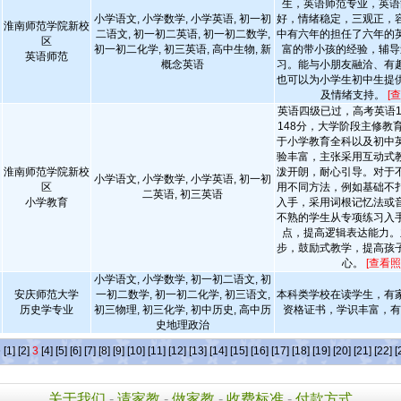
生，英语师范专业，英语
小学语文, 小学数学, 小学英语, 初一初
好，情绪稳定，三观正，
淮南师范学院新校
二语文, 初一初二英语, 初一初二数学,
中有六年的担任了六年的
区
初一初二化学, 初三英语, 高中生物, 新
富的带小孩的经验，辅导
英语师范
概念英语
习。能与小朋友融洽、有
也可以为小学生初中生提
及情绪支持。
[
英语四级已过，高考英语1
148分，大学阶段主修教
于小学教育全科以及初中
验丰富，主张采用互动式
淮南师范学院新校
泼开朗，耐心引导。对于
小学语文, 小学数学, 小学英语, 初一初
区
用不同方法，例如基础不
二英语, 初三英语
小学教育
入手，采用词根记忆法或
不熟的学生从专项练习入
点，提高逻辑表达能力。
步，鼓励式教学，提高孩
心。
[查看照
小学语文, 小学数学, 初一初二语文, 初
安庆师范大学
一初二数学, 初一初二化学, 初三语文,
本科类学校在读学生，有
历史学专业
初三物理, 初三化学, 初中历史, 高中历
资格证书，学识丰富，
史地理政治
条
[1]
[2]
3
[4]
[5]
[6]
[7]
[8]
[9]
[10]
[11]
[12]
[13]
[14]
[15]
[16]
[17]
[18]
[19]
[20]
[21]
[22]
[
关于我们
-
请家教
-
做家教
-
收费标准
-
付款方式