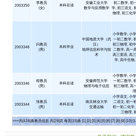
李教员
安徽工业大学
初二数学, 初
本科在读
2003350
(女)
数学与应用数学
学, 初三语文, 
物理, 初三化学
小学数学, 小学
中国地质大学（武
一初二数学, 
闪教员
汉）
初三物理, 初中
本科毕业
2003348
(男)
地球信息科学与技
二数学, 高一
术
高三英语, 高三
学, 高中生物
小学数学, 小学
程教员
安徽师范大学
一初二数学, 
本科在读
2003346
(男)
物理与电子信息
初三物理, 高
理
小学语文, 小学
张教员
南京林业大学
二语文, 初一
本科在读
2003344
(男)
交通运输
初一初二化学, 
三物理, 
>>>共[428]条教员信息 共[29]页 每页[15]条
[1]
[2]
[3]
[4]
[5]
[6]
[7]
[8]
[9]
[10]
[1