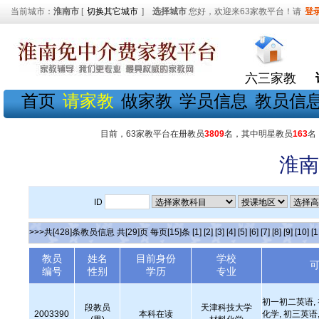
当前城市：
淮南市
[
切换其它城市
]
选择城市
您好，欢迎来63家教平台！请
登
六三家教
首页
请家教
做家教
学员信息
教员信
目前，63家教平台在册教员
3809
名，其中明星教员
163
名
淮南
ID
>>>共[428]条教员信息 共[29]页 每页[15]条
[1]
[2]
[3]
[4]
[5]
[6]
[7]
[8]
[9]
[10]
[1
教员
姓名
目前身份
学校
编号
性别
学历
专业
初一初二英语,
段教员
天津科技大学
2003390
本科在读
化学, 初三英语,