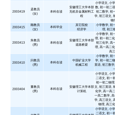
小学语文, 小学
安徽理工大学本部
数, 初一初二语
孟教员
2003419
本科在读
无机非金属材料工
初二数学, 初
(女)
程
学, 初三语文, 
物
顾教员
其它院校
小学数学, 初
本科毕业
2003415
(女)
经济学
理, 初三
小学数学, 初
理, 初一初二化
朱教员
安徽理工大学本部
2003413
本科在读
初三化学, 高
(男)
道路桥梁
理, 高一高二化
高三
小学数学, 初
闪教员
中国矿业大学
学, 初一初二物
本科在读
2003410
(男)
机械工程
英语, 初三数学,
小学语文, 小学
二语文, 初一
初一初二物理,
董教员
安徽理工大学本部
文, 初三英语, 
本科在读
2003404
(男)
计算机
化学, 高一高二
一高二数学, 
学, 高三语文, 
物理, 高三化
小学语文, 小学
二语文, 初一