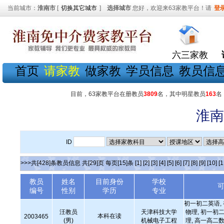
当前城市：
淮南市
[
切换其它城市
]
选择城市
您好，欢迎来63家教平台！请
登
六三家教
首页
请家教
做家教
学员信息
教员信
目前，63家教平台在册教员
3809
名，其中明星教员
163
名
淮南
ID
>>>共[428]条教员信息 共[29]页 每页[15]条
[1]
[2]
[3]
[4]
[5]
[6]
[7]
[8]
[9]
[10]
[1
教员
姓名
目前身份
学校
编号
性别
学历
专业
初一初二英语,
汪教员
天津科技大学
物理, 初一初二
本科在读
2003465
(男)
机械电子工程
理, 高一高二数