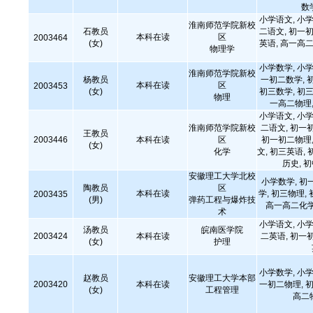
数
小学语文, 小学
淮南师范学院新校
石教员
二语文, 初一初
本科在读
区
2003464
(女)
英语, 高一高二
物理学
小学数学, 小学
淮南师范学院新校
杨教员
一初二数学, 
本科在读
区
2003453
(女)
初三数学, 初三
物理
一高二物理,
小学语文, 小学
淮南师范学院新校
二语文, 初一
王教员
2003446
本科在读
区
初一初二物理,
(女)
化学
文, 初三英语, 
历史, 
安徽理工大学北校
小学数学, 初
陶教员
区
本科在读
学, 初三物理,
2003435
(男)
弹药工程与爆炸技
高一高二化学
术
小学语文, 小学
汤教员
皖南医学院
2003424
本科在读
二英语, 初一
(女)
护理
小学数学, 小学
赵教员
安徽理工大学本部
2003420
本科在读
一初二物理, 初
(女)
工程管理
高二