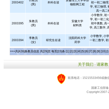
付教员
安徽理工大学本部
2003402
本科在读
初一初二物理,
(男)
物联网工程
学, 初三物理,
高一高二
小学数学, 初
学, 初一初二化
朱教员
安徽大学
2003395
本科在读
初中奥数, 高
(男)
材料类
学, 高三数学
小学数学, 小学
李教员
沈阳药科大学
2003394
研究生在读
一初二数学, 
(女)
药学
>>>共[428]条教员信息 共[29]页 每页[15]条
[1]
[2]
[3]
[4]
[5]
[6]
[7]
[8]
[9]
[10]
[1
关于我们
-
请家教
联系电话：15215533456或微
国家工信部备
Copyright 2007-