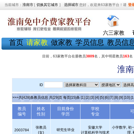
当前城市：
淮南市
[
切换其它城市
]
选择城市
您好，欢迎来63家教平台！请
登
六三家教
首页
请家教
做家教
学员信息
教员信
目前，63家教平台在册教员
3809
名，其中明星教员
163
名
淮南
ID
>>>共[428]条教员信息 共[29]页 每页[15]条
[1]
[2]
[3]
[4]
[5]
[6]
[7]
[8]
[9]
[10]
[1
教员
姓名
目前身份
学校
编号
性别
学历
专业
张教员
安徽大学
小学数学, 初
研究生毕业
2003784
(女)
计算机科学与技术
理,