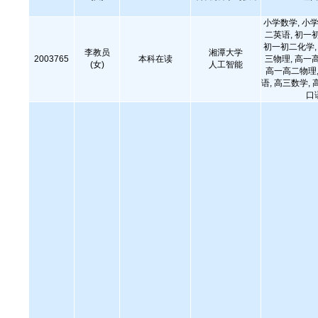
小学数学, 小学
二英语, 初一
初一初二化学, 
李教员
湘潭大学
2003765
本科在读
三物理, 高一
(女)
人工智能
高一高二物理,
语, 高三数学, 
口