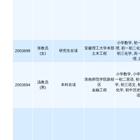
小学数学, 初
张教员
安徽理工大学本部
理, 初一初二化
研究生在读
2003699
(女)
土木工程
初三化学, 高
理,
小学数学, 小学
淮南师范学院新校
一初二英语, 
汤教员
本科在读
区
学, 初三语文, 
2003694
(男)
金融工程
化学, 初中历史
语