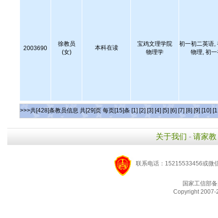
徐教员
宝鸡文理学院
初一初二英语,
本科在读
2003690
(女)
物理学
物理, 初
>>>共[428]条教员信息 共[29]页 每页[15]条
[1]
[2]
[3]
[4]
[5]
[6]
[7]
[8]
[9]
[10]
[1
关于我们
-
请家教
联系电话：15215533456或微
国家工信部备
Copyright 2007-