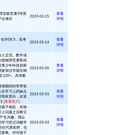
理实验竞赛3等奖
查看
2023-03-15
平台项目
详情
，化学58.5，高考
查看
2023-03-14
＋
详情
与人交流。数学成
市级物理竞赛取得
过青少年科技创新
查看
2023-03-05
期参加过市级生物
详情
:220+。高考数
暑假期间经常带初
生在学习上的缺点
查看
2023-03-03
对我有意向，欢迎
详情
22
[查看照片]
和孩子相处，有独
习上问题之后树立
产生兴趣。我认
查看
的学习胜过消极学
2023-03-03
详情
班任代课老师，也
过家教。对待孩子