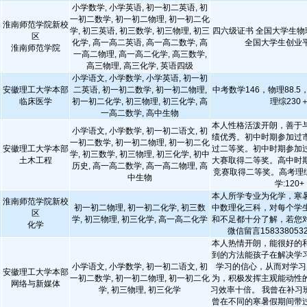
小学数学, 小学英语, 初一初二英语, 初
一初二数学, 初一初二物理, 初一初二化
淮南师范学院新校
学, 初三英语, 初三数学, 初三物理, 初三
四六级证书 全国大学生物
区
化学, 高一高二英语, 高一高二数学, 高
全国大学生创业
淮南师范学院
一高二物理, 高一高二化学, 高三数学,
高三物理, 高三化学, 英语四级
小学语文, 小学数学, 小学英语, 初一初
安徽理工大学本部
二英语, 初一初二数学, 初一初二物理,
中考数学146，物理88.5
临床医学
初一初二化学, 初三物理, 初三化学, 高
理综230
一高二数学, 高中生物
本人性格活泼开朗，善于
小学语文, 小学数学, 初一初二语文, 初
绩优秀。初中时期参加过
一初二数学, 初一初二物理, 初一初二化
安徽理工大学本部
过二等奖。初中时期参加
学, 初三数学, 初三物理, 初三化学, 初中
土木工程
大赛取得二等奖。高中时
历史, 高一高二数学, 高一高二物理, 高
竞赛取得二等奖。高考理综
中生物
学:120+
本人所学专业为化学，寒
淮南师范学院新校
初一初二物理, 初一初二化学, 初三数
中数理化三科，对每个学
区
学, 初三物理, 初三化学, 高一高二化学
和不足都十分了解，若您
化学
微信留言158338053
本人热情开朗，能很好的
到的方法能孩子在解决学
小学语文, 小学数学, 初一初二语文, 初
学习的信心，从而对学习
安徽理工大学本部
一初二数学, 初一初二物理, 初一初二化
为，积极发挥主观能动性
网络与新媒体
学, 初三物理, 初三化学
习效率十倍。 我曾在补习
曾在不同的寒暑假期间带