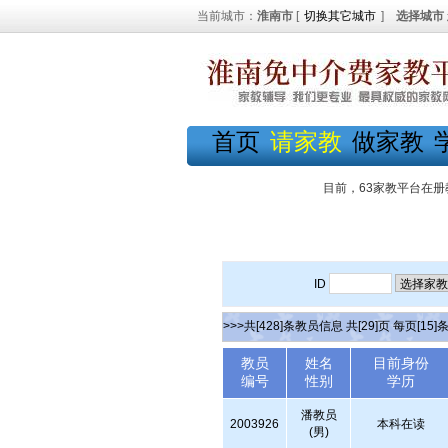
当前城市：
淮南市
[
切换其它城市
]
选择城市
首页
请家教
做家教
目前，63家教平台在册
ID
>>>共[428]条教员信息 共[29]页 每页[15]
教员
姓名
目前身份
编号
性别
学历
潘教员
2003926
本科在读
(男)