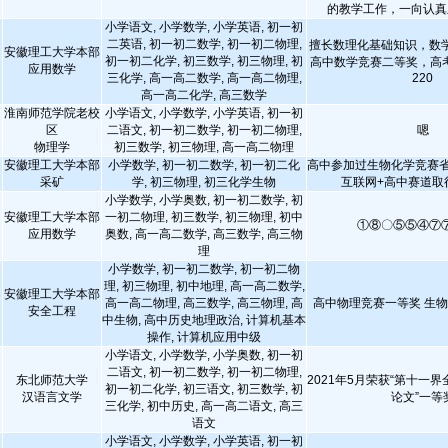
的教学工作，一向认真
小学语文, 小学数学, 小学英语, 初一初
二英语, 初一初二数学, 初一初二物理,
擅长数理化基础知识，数
安徽理工大学本部
初一初二化学, 初三数学, 初三物理, 初
高中数学竞赛二等奖，高考
应用数学
三化学, 高一高二数学, 高一高二物理,
220
高一高二化学, 高三数学
淮南师范学院老校
小学语文, 小学数学, 小学英语, 初一初
区
二语文, 初一初二数学, 初一初二物理,
嗯
物理学
初三数学, 初三物理, 高一高二物理
安徽理工大学本部
小学数学, 初一初二数学, 初一初二化
高中参加过生物化学竞赛省
采矿
学, 初三物理, 初三化学生物
互联网+高中赛道取
小学数学, 小学奥数, 初一初二数学, 初
安徽理工大学本部
一初二物理, 初三数学, 初三物理, 初中
①⑧〇⑤⑤④⑦
应用数学
奥数, 高一高二数学, 高三数学, 高三物
理
小学数学, 初一初二数学, 初一初二物
理, 初三物理, 初中地理, 高一高二数学,
安徽理工大学本部
高一高二物理, 高三数学, 高三物理, 高
高中物理竞赛一等奖 生
安全工程
中生物, 高中历史地理政治, 计算机基本
操作, 计算机应用中级
小学语文, 小学数学, 小学奥数, 初一初
二语文, 初一初二数学, 初一初二物理,
东北师范大学
2021年5月荣获“第十一
初一初二化学, 初三语文, 初三数学, 初
汉语言文学
论文”一等
三化学, 初中历史, 高一高二语文, 高三
语文
小学语文, 小学数学, 小学英语, 初一初