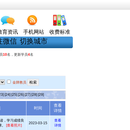
教育资讯
手机网站
收费标准
注微信
切换城市
员
10
名，更新学员
4
名
金牌教员
23]
[24]
[25]
[26]
[27]
[28]
[29]
查看
述
时间
详情
读，学习成绩良
查看
2023-03-15
球。
[查看照片]
详情