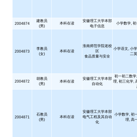
建教员
安徽理工大学本部
本科在读
小学数学, 
2004874
(男)
电子信息
淮南师范学院老校
李教员
小学语文, 小学
本科在读
区
2004873
(女)
二英
食品质量与安全
初一初二数学,
胡教员
安徽理工大学本部
2004872
本科在读
理, 初三化学,
(男)
自动化
安徽理工大学本部
石教员
小学数学, 初
本科在读
电气工程及其自动
2004871
(男)
理, 高
化