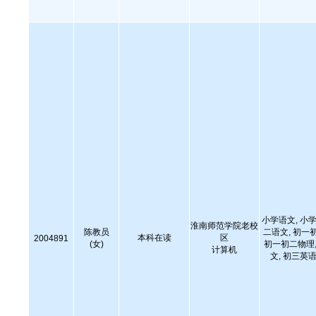
小学语文, 小学
淮南师范学院老校
陈教员
二语文, 初一
本科在读
区
2004891
(女)
初一初二物理,
计算机
文, 初三英语