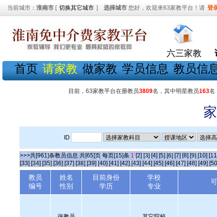
当前城市：
淮南市
[
切换其它城市
]
选择城市
您好，欢迎来63家教平台！请
登
六三家教
首页
请家教
做家教
学员信息
教员信
目前，63家教平台在册教员
3809
名，其中明星教员
163
名
家
ID
>>>共[961]条教员信息 共[65]页 每页[15]条
1
[2]
[3]
[4]
[5]
[6]
[7]
[8]
[9]
[10]
[11
[33]
[34]
[35]
[36]
[37]
[38]
[39]
[40]
[41]
[42]
[43]
[44]
[45]
[46]
[47]
[48]
[49]
[50
教员
姓名
目前身份
学校
编号
性别
学历
专业
张教员
其它院校