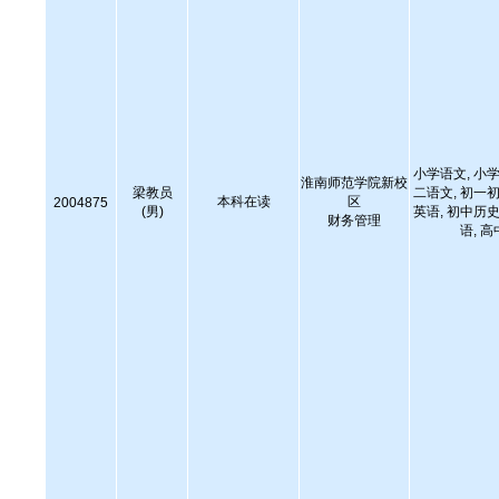
小学语文, 小学
淮南师范学院新校
梁教员
二语文, 初一初
本科在读
区
2004875
(男)
英语, 初中历史
财务管理
语, 