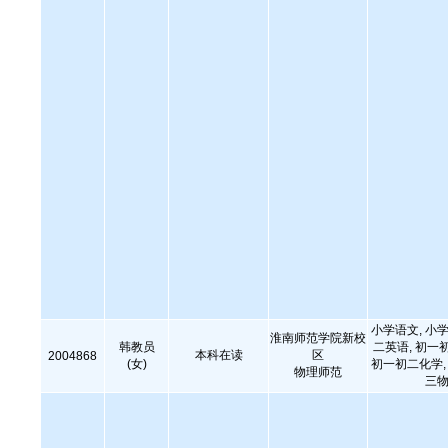
小学语文, 小学
淮南师范学院新校
韩教员
二英语, 初一
本科在读
区
2004868
(女)
初一初二化学, 
物理师范
三物