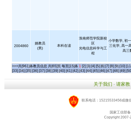
淮南师范学院新校
小学数学, 初一
姚教员
区
本科在读
三化学, 高一
2004860
(男)
光电信息科学与工
高三
程
>>>共[961]条教员信息 共[65]页 每页[15]条
1
[2]
[3]
[4]
[5]
[6]
[7]
[8]
[9]
[10]
[11
[33]
[34]
[35]
[36]
[37]
[38]
[39]
[40]
[41]
[42]
[43]
[44]
[45]
[46]
[47]
[48]
[49]
[50
关于我们
-
请家教
联系电话：15215533456或微
国家工信部备
Copyright 2007-