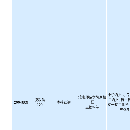
小学语文, 小学
淮南师范学院新校
倪教员
二语文, 初一
本科在读
区
2004869
(女)
初一初二化学, 
生物科学
三化学