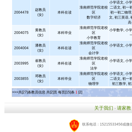
小学语文, 小学
淮南师范学院老校
二语文, 初一
赵教员
2004478
本科在读
区
初一初二物理,
(女)
数字经济
文, 初三英语,
高
淮南师范学院老校
黄教员
小学数学, 小学
2004075
本科毕业
区
(女)
小学教育
淮南师范学院老校
潘教员
小学语文, 小学
2004004
本科在读
区
(女)
会计学
淮南师范学院老校
崔教员
小学语文, 小学
2003995
本科在读
区
(女)
法学
淮南师范学院老校
小学语文, 小学
邓教员
2003855
本科毕业
区
二语文, 初一
(女)
物理学
初三数学, 
>>>共[27]条教员信息 共[2]页 每页[15]条
1
[2]
关于我们
-
请家教
联系电话：15215533456或微