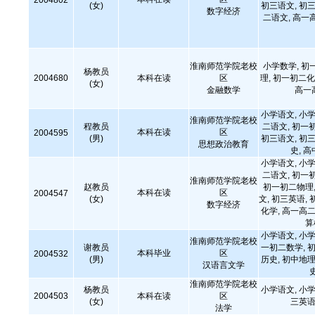
2004802
(女)
初三语文, 初三
数字经济
二语文, 高一
淮南师范学院老校
小学数学, 初
杨教员
2004680
本科在读
区
理, 初一初二化
(女)
金融数学
高一
小学语文, 小学
淮南师范学院老校
程教员
二语文, 初一
本科在读
区
2004595
(男)
初三语文, 初三
思想政治教育
史, 
小学语文, 小学
二语文, 初一
淮南师范学院老校
赵教员
初一初二物理,
本科在读
区
2004547
(女)
文, 初三英语, 
数字经济
化学, 高一高二
算
小学语文, 小学
淮南师范学院老校
谢教员
一初二数学, 初
本科毕业
区
2004532
(男)
历史, 初中地理
汉语言文学
淮南师范学院老校
杨教员
小学语文, 小学
2004503
本科在读
区
(女)
三英语
法学