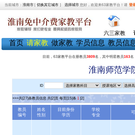
当前城市：
淮南市
[
切换其它城市
]
选择城市
您好，欢迎来63家教平台！请
登
六三家教
首页
请家教
做家教
学员信息
教员信
目前，63家教平台在册教员
3809
名，其中明星教员
163
名
淮南师范学
ID
>>>共[27]条教员信息 共[2]页 每页[15]条
1
[2]
教员
姓名
目前身份
学校
编号
性别
学历
专业