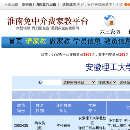
当前城市：
淮南市
[
切换其它城市
]
选择城市
您好，欢迎来63家教平台！请
登
六三家教
首页
请家教
做家教
学员信息
教员信
目前，63家教平台在册教员
3809
名，其中明星教员
163
名
安徽理工大
ID
教员
姓名
目前身份
学校
编号
性别
学历
专业
安徽理工大学北校
小学数学, 初
陶教员
区
本科在读
学, 初三物理,
2003435
(男)
弹药工程与爆炸技