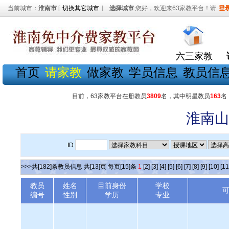
当前城市：
淮南市
[
切换其它城市
]
选择城市
您好，欢迎来63家教平台！请
登
六三家教
首页
请家教
做家教
学员信息
教员信
目前，63家教平台在册教员
3809
名，其中明星教员
163
名
淮南山
ID
>>>共[182]条教员信息 共[13]页 每页[15]条
1
[2]
[3]
[4]
[5]
[6]
[7]
[8]
[9]
[10]
[11
教员
姓名
目前身份
学校
编号
性别
学历
专业