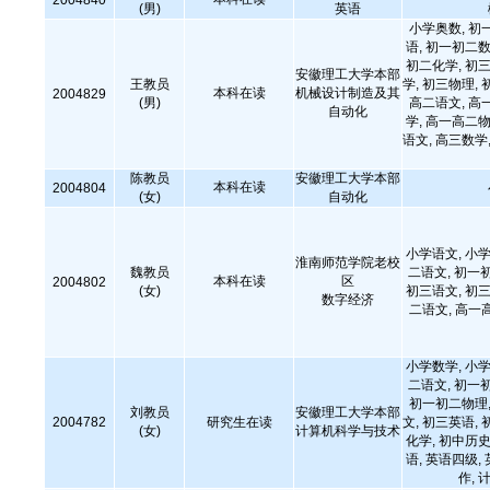
2004840
(男)
英语
小学奥数, 初
语, 初一初二数
初二化学, 初三
安徽理工大学本部
王教员
学, 初三物理, 
本科在读
机械设计制造及其
2004829
(男)
高二语文, 高
自动化
学, 高一高二物
语文, 高三数学,
陈教员
安徽理工大学本部
本科在读
2004804
(女)
自动化
小学语文, 小学
淮南师范学院老校
魏教员
二语文, 初一
本科在读
区
2004802
(女)
初三语文, 初三
数字经济
二语文, 高一
小学数学, 小学
二语文, 初一
初一初二物理,
刘教员
安徽理工大学本部
2004782
研究生在读
文, 初三英语, 
(女)
计算机科学与技术
化学, 初中历史
语, 英语四级,
作,