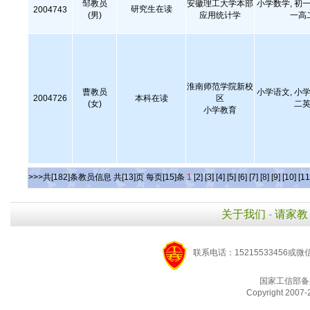
邹教员
安徽理工大学本部
小学数学, 初一
研究生在读
2004743
(男)
应用统计学
一高
淮南师范学院新校
曹教员
小学语文, 小学
2004726
本科在读
区
(女)
二英
小学教育
>>>共[182]条教员信息 共[13]页 每页[15]条
1
[2]
[3]
[4]
[5]
[6]
[7]
[8]
[9]
[10]
[11
关于我们
-
请家教
联系电话：15215533456或微
国家工信部备
Copyright 2007-