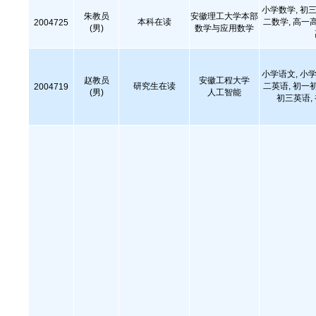
小学数学, 初三
朱教员
安徽理工大学本部
本科在读
二数学, 高一
2004725
(男)
数学与应用数学
小学语文, 小学
赵教员
安徽工程大学
研究生在读
二英语, 初一
2004719
(男)
人工智能
初三英语,