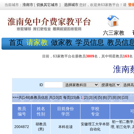
当前城市：
淮南市
[
切换其它城市
]
选择城市
您好，欢迎来63家教平台！请
登
六三家教
首页
请家教
做家教
学员信息
教员信
目前，63家教平台在册教员
3809
名，其中明星教员
163
名
淮南
ID
>>>共[148]条教员信息 共[10]页 每页[15]条
1
[2]
[3]
[4]
[5]
[6]
[7]
[8]
[9]
[10]
教员
姓名
目前身份
学校
编号
性别
学历
专业
初一初二数学,
胡教员
安徽理工大学本部
2004872
本科在读
理, 初三化学,
(男)
自动化