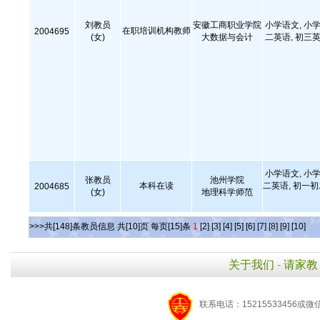
刘教员
安徽工商职业学院
小学语文, 小学
在职培训机构教师
2004695
(女)
大数据与会计
二英语, 初三英
小学语文, 小学
张教员
池州学院
本科在读
二英语, 初一
2004685
(女)
地理科学师范
>>>共[148]条教员信息 共[10]页 每页[15]条
1
[2]
[3]
[4]
[5]
[6]
[7]
[8]
[9]
[10]
关于我们
-
请家教
联系电话：15215533456或微