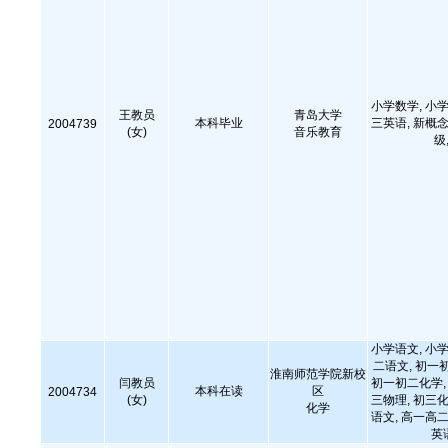
小学数学, 小学
王教员
青岛大学
本科毕业
三英语, 新概念
2004739
(女)
音乐教育
级
小学语文, 小学
二语文, 初一
淮南师范学院新校
闫教员
初一初二化学, 
本科在读
区
2004734
(女)
三物理, 初三化
化学
语文, 高一高二
英