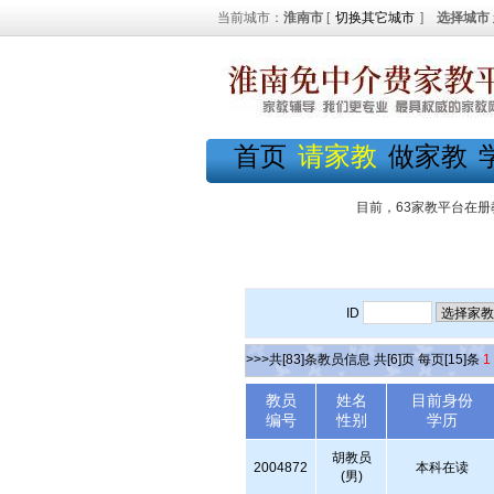
当前城市：
淮南市
[
切换其它城市
]
选择城市
首页
请家教
做家教
目前，63家教平台在册
ID
>>>共[83]条教员信息 共[6]页 每页[15]条
1
教员
姓名
目前身份
编号
性别
学历
胡教员
2004872
本科在读
(男)