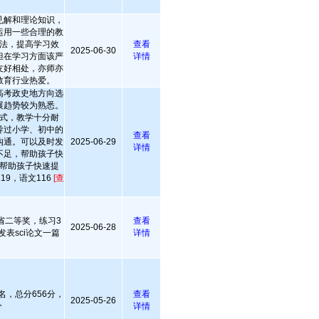
见解和理论知识，
运用一些合理的教
法，提高学习效
查看
2025-06-30
但在学习方面该严
详情
友好相处，亦师亦
教育行业热爱。
高考政史地方向选
展趋势较为熟悉。
式，教学十分耐
导过小学、初中的
查看
沟通。可以及时发
2025-06-29
详情
不足，帮助孩子快
帮助孩子快速提
19，语文116
[查
省二等奖，练习3
查看
2025-06-28
表sci论文一篇
详情
名，总分656分，
查看
2025-05-26
分
详情