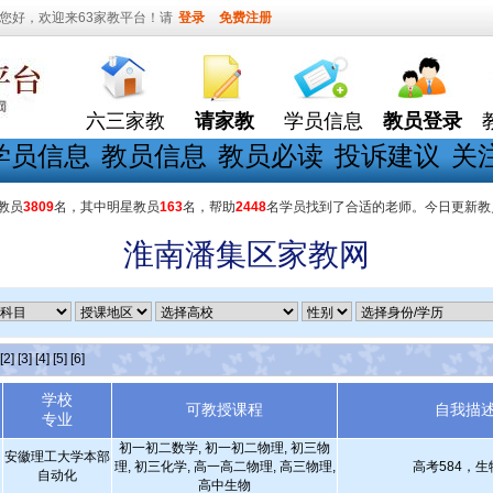
您好，欢迎来63家教平台！请
登录
免费注册
六三家教
请家教
学员信息
教员登录
学员信息
教员信息
教员必读
投诉建议
关
教员
3809
名，其中明星教员
163
名，帮助
2448
名学员找到了合适的老师。今日更新教
淮南潘集区家教网
[2]
[3]
[4]
[5]
[6]
学校
可教授课程
自我描
专业
初一初二数学, 初一初二物理, 初三物
安徽理工大学本部
理, 初三化学, 高一高二物理, 高三物理,
高考584，生
自动化
高中生物