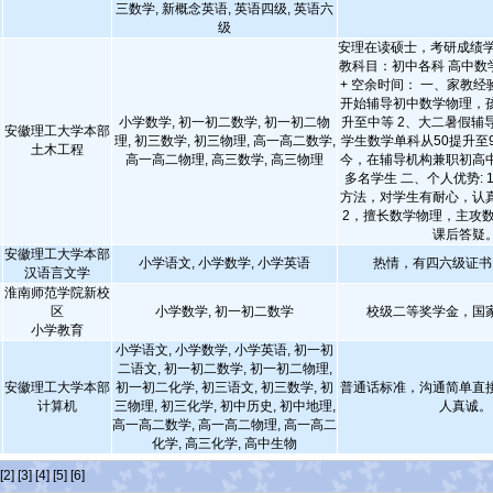
三数学, 新概念英语, 英语四级, 英语六
级
安理在读硕士，考研成绩学
教科目：初中各科 高中数
+ 空余时间： 一、家教经
开始辅导初中数学物理，
小学数学, 初一初二数学, 初一初二物
升至中等 2、大二暑假辅
安徽理工大学本部
理, 初三数学, 初三物理, 高一高二数学,
学生数学单科从50提升至9
土木工程
高一高二物理, 高三数学, 高三物理
今，在辅导机构兼职初高
多名学生 二、个人优势:
方法，对学生有耐心，认
2，擅长数学物理，主攻
课后答疑
安徽理工大学本部
小学语文, 小学数学, 小学英语
热情，有四六级证书
汉语言文学
淮南师范学院新校
区
小学数学, 初一初二数学
校级二等奖学金，国
小学教育
小学语文, 小学数学, 小学英语, 初一初
二语文, 初一初二数学, 初一初二物理,
安徽理工大学本部
初一初二化学, 初三语文, 初三数学, 初
普通话标准，沟通简单直
计算机
三物理, 初三化学, 初中历史, 初中地理,
人真诚。
高一高二数学, 高一高二物理, 高一高二
化学, 高三化学, 高中生物
[2]
[3]
[4]
[5]
[6]