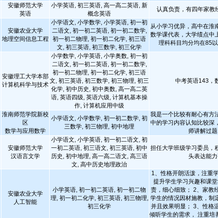
安徽师范大学
小学英语, 初三英语, 高一高二英语, 新
认真负责，有四年家教
英语
概念英语
小学语文, 小学数学, 小学英语, 初一初
从小学习优异，高中在淮
安徽农业大学
二语文, 初一初二英语, 初一初二数学,
数学课代表，大学绩点中
地理空间信息工程
初一初二物理, 初一初二化学, 初三语
理科科目均分均在85
文, 初三英语, 初三数学, 初三化学
小学数学, 小学英语, 小学奥数, 初一初
二语文, 初一初二英语, 初一初二数学,
初一初二物理, 初一初二化学, 初三语
安徽理工大学本部
文, 初三英语, 初三数学, 初三物理, 初三
中考英语143，数
计算机科学与技术
化学, 初中历史, 初中奥数, 高一高二英
语, 英语四级, 英语六级, 计算机基本操
作, 计算机应用中级
淮南师范学院新校
我是一个比较有耐心有方
小学语文, 小学数学, 初一初二数学, 初
区
中的学习内容认知比较深
三数学, 初三物理, 初中地理
数学与应用数学
师讲解过题
小学语文, 小学英语, 初一初二语文, 初
安徽师范大学
一初二英语, 初三语文, 初三英语, 初中
担任大学班级学习委员，
汉语言文学
历史, 初中地理, 高一高二语文, 高三语
头表达能力
文, 高中历史地理政治
1、性格开朗活泼，注重
提升学生学习兴趣和课堂
小学英语, 初一初二英语, 初一初二物
责，细心细致； 2、家教
安徽农业大学
理, 初一初二化学, 初三英语, 初三物理,
学生的情况因材施教，制
人工智能
初三化学
并且效果明显； 3、性格
倾听学生的需求， 注重培