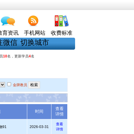
教育资讯
手机网站
收费标准
注微信
切换城市
员
10
名，更新学员
4
名
金牌教员
查看
述
时间
详情
查看
物91
2026-03-31
详情