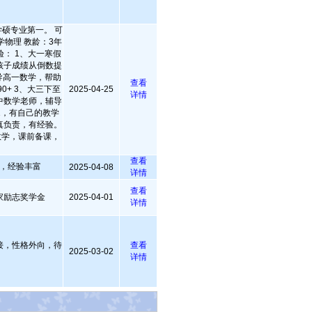
硕专业第一。 可
学物理 教龄：3年
验： 1、大一寒假
孩子成绩从倒数提
导高一数学，帮助
查看
0+ 3、大三下至
2025-04-25
详情
中数学老师，辅导
 1，有自己的教学
真负责，有经验。
数学，课前备课，
。
查看
，经验丰富
2025-04-08
详情
查看
家励志奖学金
2025-04-01
详情
接，性格外向，待
查看
2025-03-02
详情