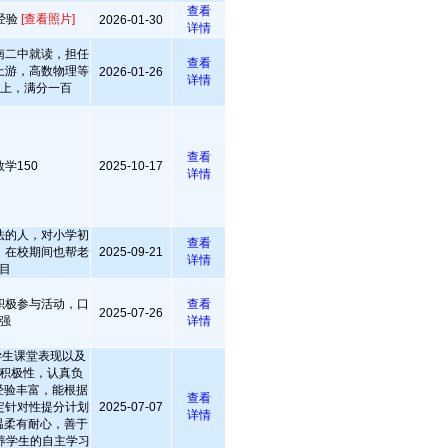
查看
经验
[查看照片]
2026-01-30
详情
南二中就读，担任
查看
上游，高数物理等
2026-01-26
详情
以上，满分一百
查看
学150
2025-10-17
详情
法的人，对小学初
查看
，在校期间也帮老
2025-09-21
详情
目
积极参与活动，口
查看
2025-07-26
强
详情
学生课堂表现以及
积极性，认真负
经验丰富，能根据
查看
定针对性提分计划
2025-07-07
详情
温柔有耐心，善于
养学生的自主学习