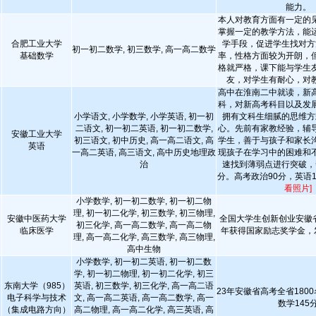
能力。
本人对教育方面有一定的
掌握一定的教学方法，能
合肥工业大学
学手段，促进学生找对方
初一初二数学, 初三数学, 高一高二数学
基础数学
率，性格方面较为开朗，
格就严格，课下能与学生
友，对学生有耐心，对
高中在淮南二中就读，新
科，对新高考科目以及发
小学语文, 小学数学, 小学英语, 初一初
拥有文科生细腻的思维方
二语文, 初一初二英语, 初一初二数学,
心。先前有家教经验，辅
安徽工业大学
初三语文, 初中历史, 高一高二语文, 高
学生，善于与孩子和家长
英语
一高二英语, 高三语文, 高中历史地理政
现孩子在学习中的困难和
治
速找到薄弱点进行突破，
分。高考政治90分，英语1
看照片]
小学数学, 初一初二数学, 初一初二物
理, 初一初二化学, 初三数学, 初三物理,
安徽中医药大学
全国大学生创新创业安徽
初三化学, 高一高二数学, 高一高二物
临床医学
年获得国家励志奖学金，发
理, 高一高二化学, 高三数学, 高三物理,
高中生物
小学数学, 初一初二英语, 初一初二数
学, 初一初二物理, 初一初二化学, 初三
东南大学（985）
英语, 初三数学, 初三化学, 高一高二语
23年安徽省高考全省1800
电子科学与技术
文, 高一高二英语, 高一高二数学, 高一
数学145
（集成电路方向）
高二物理, 高一高二化学, 高三英语, 高