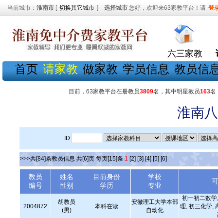
当前城市：
淮南市
[
切换其它城市
]
选择城市
您好，欢迎来63家教平台！请
登
六三家教
首页
请家教
做家教
学员信息
教员信
目前，63家教平台在册教员
3809
名，其中明星教员
163
名
淮南八
ID
>>>共[84]条教员信息 共[6]页 每页[15]条
1
[2]
[3]
[4]
[5]
[6]
教员
姓名
目前身份
学校
编号
性别
学历
专业
初一初二数学,
胡教员
安徽理工大学本部
2004872
本科在读
理, 初三化学,
(男)
自动化