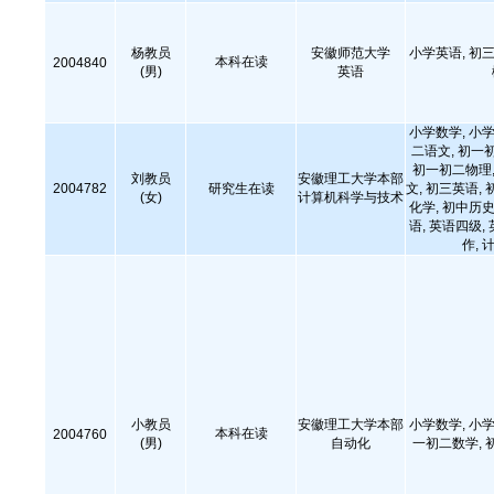
杨教员
安徽师范大学
小学英语, 初三
本科在读
2004840
(男)
英语
小学数学, 小学
二语文, 初一
初一初二物理,
刘教员
安徽理工大学本部
2004782
研究生在读
文, 初三英语, 
(女)
计算机科学与技术
化学, 初中历史
语, 英语四级,
作,
小教员
安徽理工大学本部
小学数学, 小学
本科在读
2004760
(男)
自动化
一初二数学, 