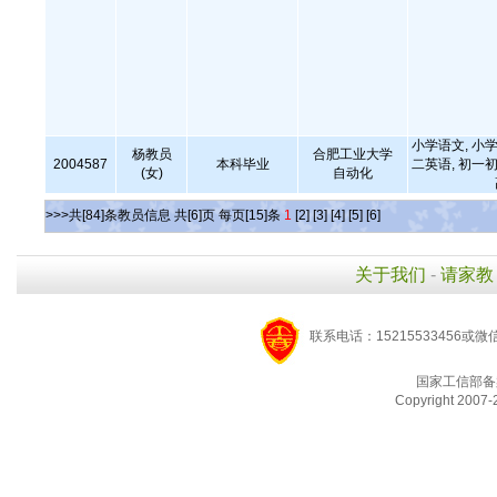
小学语文, 小学
杨教员
合肥工业大学
2004587
本科毕业
二英语, 初一初
(女)
自动化
>>>共[84]条教员信息 共[6]页 每页[15]条
1
[2]
[3]
[4]
[5]
[6]
关于我们
-
请家教
联系电话：15215533456或微
国家工信部备
Copyright 2007-