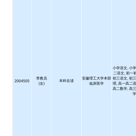
小学语文, 小学
二语文, 初一
李教员
安徽理工大学本部
初三语文, 初三
本科在读
2004505
(女)
临床医学
理, 高一高二语
高二数学, 高三
学